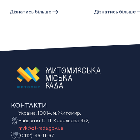
Дiзнатись бiльше
Дiзнатись бiльше
ЖИТОМИРСЬКА
МІСЬКА
РАДА
КОНТАКТИ
Україна, 10014, м. Житомир,
майдан ім. С. П. Корольова, 4/2,
mvk@zt-rada.gov.ua
(0412)-48-11-87