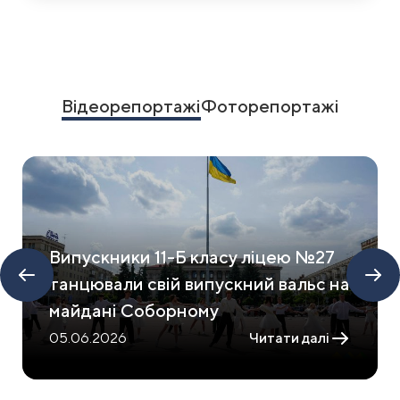
Item
1
of
15
Відеорепортажі
Фоторепортажі
Випускники 11-Б класу ліцею №27
танцювали свій випускний вальс на
майдані Соборному
05.06.2026
Читати далі