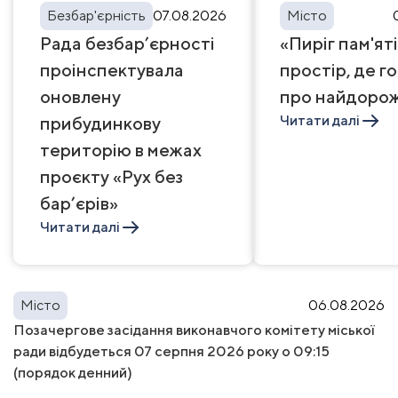
Безбар'єрність
07.08.2026
Місто
Рада безбар’єрності
«Пиріг пам'яті
проінспектувала
простір, де г
оновлену
про найдоро
Читати далі
прибудинкову
територію в межах
проєкту «Рух без
бар’єрів»
Читати далі
Місто
06.08.2026
Позачергове засідання виконавчого комітету міської
ради відбудеться 07 серпня 2026 року о 09:15
(порядок денний)