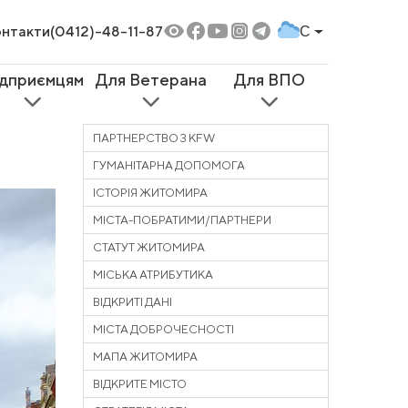
нтакти
(0412)-48-11-87
C
ідприємцям
Для Ветерана
Для ВПО
ПАРТНЕРСТВО З KFW
ГУМАНІТАРНА ДОПОМОГА
ІСТОРІЯ ЖИТОМИРА
МІСТА-ПОБРАТИМИ/ПАРТНЕРИ
СТАТУТ ЖИТОМИРА
МІСЬКА АТРИБУТИКА
ВІДКРИТІ ДАНІ
МІСТА ДОБРОЧЕСНОСТІ
МАПА ЖИТОМИРА
ВІДКРИТЕ МІСТО