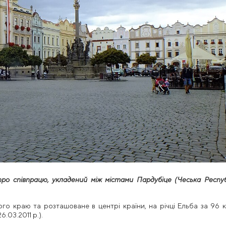
ро співпрацю, укладений між містами Пардубіце (Чеська Респу
о краю та розташоване в центрі країни, на річці Ельба за 96 к
6.03.2011 р.).