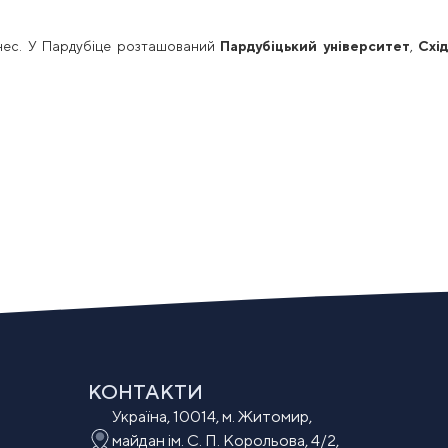
знес. У Пардубіце розташований
Пардубіцький університет
,
Схі
КОНТАКТИ
Україна, 10014, м. Житомир,
майдан ім. С. П. Корольова, 4/2,