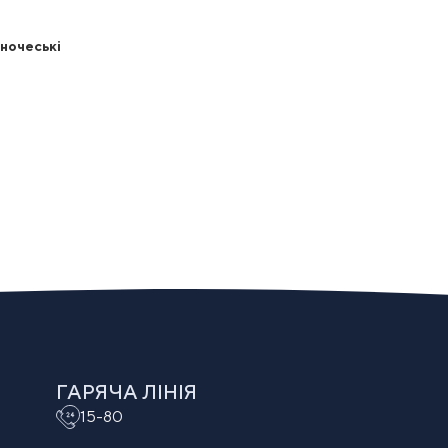
дночеські
ГАРЯЧА ЛІНІЯ
15-80