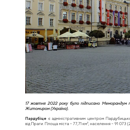
17 жовтня 2022 року було підписано Меморандум п
Житомиром (Україна).
Пардубіце
є адміністративним центром Пардубицьког
від Праги. Площа міста – 77,71 км², населення – 91 073 (2