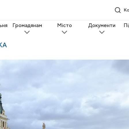
Ко
ьня
Громадянам
Місто
Документи
П
КА