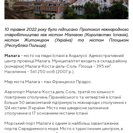
10 травня 2022 року було підписано Протокол міжнародного
співробітництва між містом Малагою (Королівство Іспанія),
містом Житомиром (Україна) та містом Плоцьком
(Республіка Польща).
Малага
– місто на півдні Іспанії в Андалусії. Адміністративний
центр провінції Малага. Муніципалітет входить в склад району
(комарки) Малага-Коста-дель-Соль. Площа – 395 км².
Населення – 561 250 осіб (2007 р.).
Мер міста Малага – пан Франциско Прадос.
Аеропорт Малага-Коста дель Соль, третій по кількості
повітряних сполучень Піренейського та четвертий в Іспанії.
Більше 50 авіакомпаній підтримують міжнародні сполучення з
124 містами 31 країни. Місто має швидкісне залізничне
сполучення із 17 основними містами Іспанії.
Морський порт Малаги є одним із найбільш завантажених
портів Середземного моря. Місто є туристичним центром, в