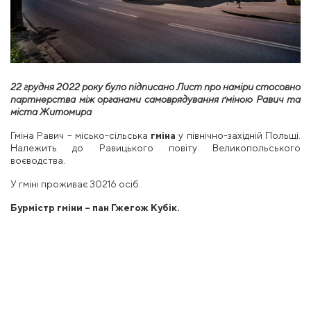
22 грудня 2022 року
було підписано
Лист про наміри стосовно
партнерства між органами самоврядування ґміною Равич та
міста
Житомира
Гміна Равич – місько-сільська
гміна
у північно-західній Польщі.
Належить до Равицького повіту Великопольського
воєводства.
У гміні проживає 30216 осіб.
Бурмістр гміни – пан Гжегож Кубік.