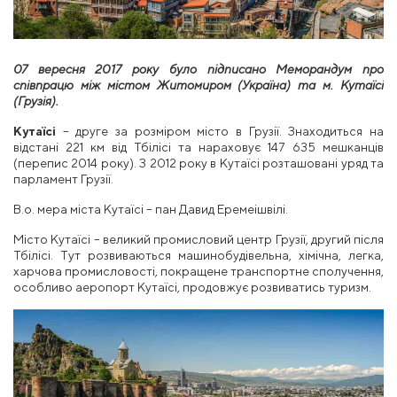
07 вересня 2017 року було підписано Меморандум про
співпрацю між містом Житомиром (Україна) та м. Кутаїсі
(Грузія).
Кутаїсі
– друге за розміром місто в Грузії. Знаходиться на
відстані 221 км від Тбілісі та нараховує 147 635 мешканців
(перепис 2014 року). З 2012 року в Кутаїсі розташовані уряд та
парламент Грузії.
В.о. мера міста Кутаїсі – пан Давид Еремеішвілі.
Місто Кутаїсі – великий промисловий центр Грузії, другий після
Тбілісі. Тут розвиваються машинобудівельна, хімічна, легка,
харчова промисловості, покращене транспортне сполучення,
особливо аеропорт Кутаїсі, продовжує розвиватись туризм.